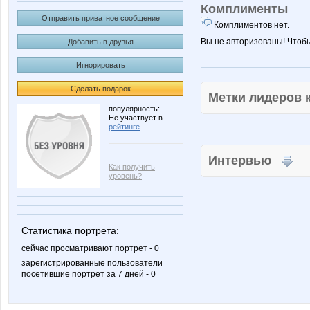
Комплименты
Отправить приватное сообщение
Комплиментов нет.
Вы не авторизованы! Чтоб
Добавить в друзья
Игнорировать
Сделать подарок
Метки лидеров
популярность:
Не участвует в
рейтинге
Интервью
Как получить
уровень?
Статистика портрета:
сейчас просматривают портрет - 0
зарегистрированные пользователи
посетившие портрет за 7 дней - 0