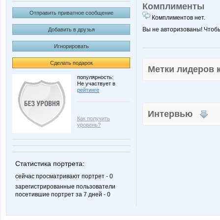
Комплименты
Отправить приватное сообщение
Комплиментов нет.
Вы не авторизованы! Чтоб
Добавить в друзья
Игнорировать
Сделать подарок
Метки лидеров
популярность:
Не участвует в
рейтинге
Интервью
Как получить
уровень?
Статистика портрета:
сейчас просматривают портрет - 0
зарегистрированные пользователи
посетившие портрет за 7 дней - 0